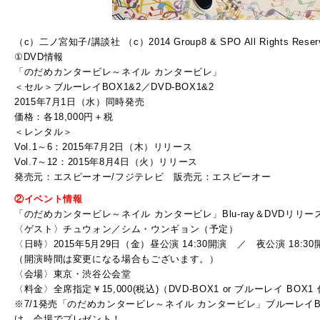
（c）二ノ宮知子/講談社 （c）2014 Group8 & SPO All Rights Reser
①DVD情報
「のだめカンタービレ～ネイル カンタービレ」
＜セル＞ブルーレイBOX1&2／DVD-BOX1&2
2015年7月1日（水）同時発売
価格：各18,000円＋税
＜レンタル＞
Vol.1～6：2015年7月2日（木）リリース
Vol.7～12：2015年8月4日（火）リリース
発売元：エスピーオー/フジテレビ 販売元：エスピーオー
②イベント情報
「のだめカンタービレ～ネイル カンタービレ」Blu-ray＆DVDリリ
〈ゲスト〉チュウォン／シム・ウンギョン（予定）
〈日時〉2015年5月29日（金）昼公演 14:30開演 ／ 夜公演 18:30
（開演時間は変更になる場合もございます。）
〈会場〉東京・渋谷公会堂
〈料金〉全席指定￥15,000(税込)（DVD-BOX1 or ブルーレイ BOX1
※7/1発売「のだめカンタービレ～ネイル カンタービレ」ブルーレイBO
け、会場でプレゼント！