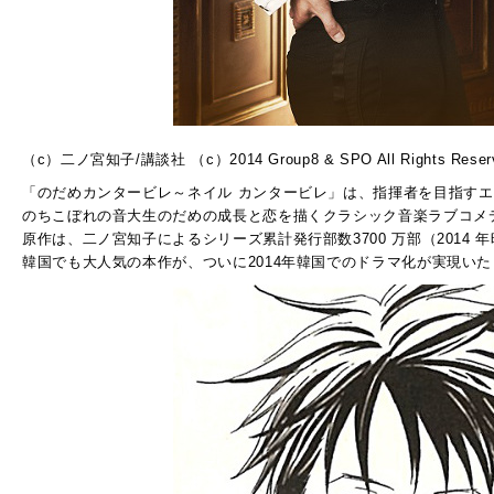
（c）二ノ宮知子/講談社 （c）2014 Group8 & SPO All Rights Reser
「のだめカンタービレ～ネイル カンタービレ」は、指揮者を目指す
のちこぼれの音大生のだめの成長と恋を描くクラシック音楽ラブコメ
原作は、二ノ宮知子によるシリーズ累計発行部数3700 万部（2014 
韓国でも大人気の本作が、ついに2014年韓国でのドラマ化が実現い