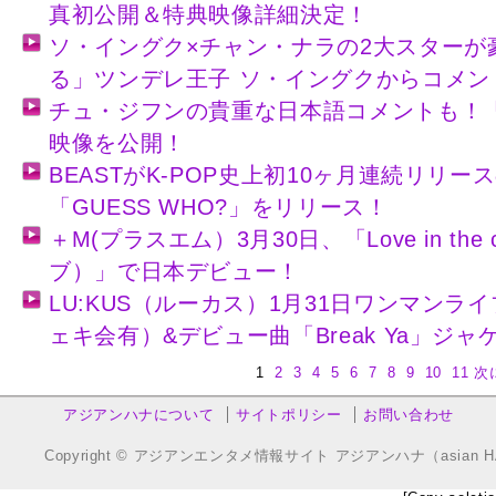
真初公開＆特典映像詳細決定！
ソ・イングク×チャン・ナラの2大スターが
る」ツンデレ王子 ソ・イングクからコメン
チュ・ジフンの貴重な日本語コメントも！
映像を公開！
BEASTがK-POP史上初10ヶ月連続リリ
「GUESS WHO?」をリリース！
＋M(プラスエム）3月30日、「Love in the
ブ）」で日本デビュー！
LU:KUS（ルーカス）1月31日ワンマン
ェキ会有）&デビュー曲「Break Ya」ジ
1
2
3
4
5
6
7
8
9
10
11
次
アジアンハナについて
サイトポリシー
お問い合わせ
Copyright © アジアンエンタメ情報サイト アジアンハナ（asian HANA.co