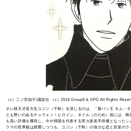
（c）二ノ宮知子/講談社 （c）2014 Group8 & SPO All Rights Reser
オレ様天才音大生ユジン（千秋）を演じるのは、「製パン王 キム・
とも勢いのあるチュウォン！ヒロイン、ネイル（のだめ）役には、映
も高い評価を獲得し、今や韓国を代表する実力派若手俳優となったシ
ラマの世界観は踏襲しつつも、ユジン（千秋）の強力な恋と音楽のラ