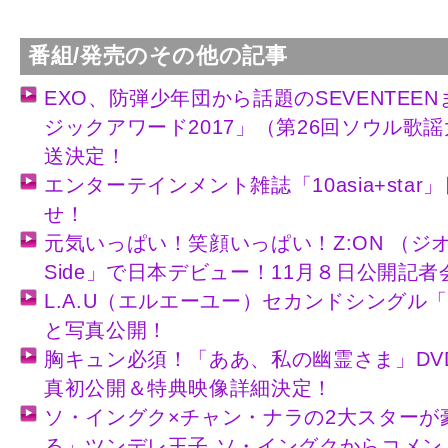
番組/発売のその他の記事
EXO、防弾少年団から話題のSEVENTEE
ジックアワード2017」（第26回ソウル歌
送決定！
エンターテインメント雑誌「10asia+sta
せ！
元気いっぱい！笑顔いっぱい！Z:ON （ジオン）
Side」で日本デビュー！11月８日公開記
L.A.U（エルエーユー）セカンドシングル「Sh
と写真公開！
胸キュン必須！「ああ、私の幽霊さま」DVD
真初公開＆特典映像詳細決定！
ソ・イングク×チャン・ナラの2大スターが
る」ツンデレ王子 ソ・イングクからコメン