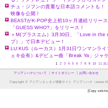
チュ・ジフンの貴重な日本語コメントも！
映像を公開！
BEASTがK-POP史上初10ヶ月連続リリ
「GUESS WHO?」をリリース！
＋M(プラスエム）3月30日、「Love in the
ブ）」で日本デビュー！
LU:KUS（ルーカス）1月31日ワンマン
ェキ会有）&デビュー曲「Break Ya」ジ
1
2
3
4
5
6
7
8
9
10
11
次
アジアンハナについて
サイトポリシー
お問い合わせ
Copyright © アジアンエンタメ情報サイト アジアンハナ（asian HANA.co
[Copy selctio