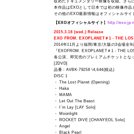
収めたドキュメンタリー映像を収録。さら
本作品はEXOとして日本では初の映像作
その他のEXO最新情報はオフィシャルサイ
【EXOオフィシャルサイト
】
http://exo-jp.
2015.3.18 (wed.) Release
EXO FROM. EXOPLANET＃1 - THE LOS
2014年11月より福岡/東京/大阪の3会場全
『EXOFROM. EXOPLANET＃1 - THE L
各公演、即完売のプレミアムチケットとな
[2DVD]
品番：AVBK-79258 \4,644(税込)
DISC 1
・ The Lost Planet (Opening)
・ Haka
・ MAMA
・ Let Out The Beast
・ I`m Lay [LAY Solo]
・ Moonlight
・ ROCKET DIVE [CHANYEOL Solo]
・ Angel
・ Black Pearl