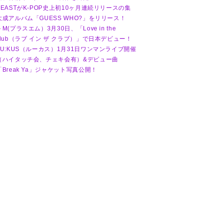
BEASTがK-POP史上初10ヶ月連続リリースの集
大成アルバム「GUESS WHO?」をリリース！
＋M(プラスエム）3月30日、「Love in the
club（ラブ イン ザ クラブ）」で日本デビュー！
LU:KUS（ルーカス）1月31日ワンマンライブ開催
（ハイタッチ会、チェキ会有）&デビュー曲
「Break Ya」ジャケット写真公開！