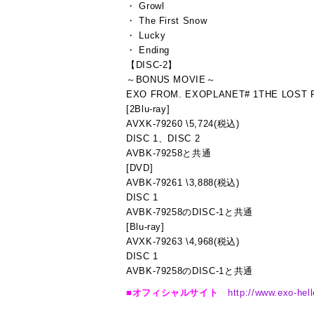
・ Growl
・ The First Snow
・ Lucky
・ Ending
【DISC-2】
～BONUS MOVIE～
EXO FROM. EXOPLANET# 1THE LOST 
[2Blu-ray]
AVXK-79260 \5,724(税込)
DISC 1、DISC 2
AVBK-79258と共通
[DVD]
AVBK-79261 \3,888(税込)
DISC 1
AVBK-79258のDISC-1と共通
[Blu-ray]
AVXK-79263 \4,968(税込)
DISC 1
AVBK-79258のDISC-1と共通
■オフィシャルサイト
http://www.exo-hell