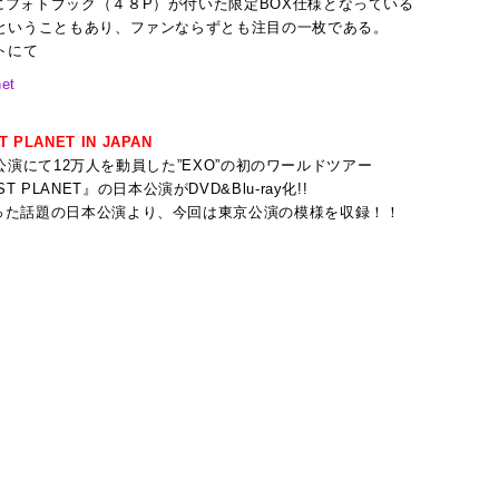
にフォトブック（４８P）が付いた限定BOX仕様となっている
品ということもあり、ファンならずとも注目の一枚である。
トにて
net
T PLANET IN JAPAN
9公演にて12万人を動員した”EXO”の初のワールドツアー
OST PLANET』の日本公演がDVD&Blu-ray化!!
った話題の日本公演より、今回は東京公演の模様を収録！！