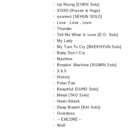
・ Up Rising [CHEN Solo]
・ XOXO (Kisses & Hugs)
・ exorient [SEHUN SOLO]
・ Love，Love，Love
・ Thunder
・ Tell Me What Is Love [D.O. Solo]
・ My Lady
・ My Turn To Cry [BAEKHYUN Solo]
・ Baby Don`t Cry
・ Machine
・ Breakin’ Machine [XIUMIN Solo]
・ 3.6.5
・ History
・ Peter Pan
・ Beautiful [SUHO Solo]
・ Metal [TAO Solo]
・ Heart Attack
・ Deep Breath [KAI Solo]
・ Overdose
・ ～ENCORE～
・ Wolf