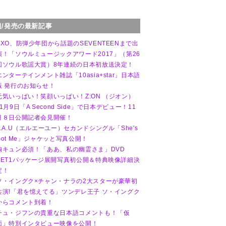
組/発売の最新記事
EXO、防弾少年団から話題のSEVENTEENまで出
演！「ソウルミュージックアワード2017」（第26
回ソウル歌謡大賞）8年連続の日本初放送決定！
エンターテインメント雑誌「10asia+star」日本語
版 発行のお知らせ！
元気いっぱい！笑顔いっぱい！Z:ON （ジオン）
11月9日「A Second Side」で日本デビュー！11
月８日公開記者会見開催！
L.A.U（エルエーユー）セカンドシングル「She's
Got Me」ジャケッと写真公開！
胸キュン必須！「ああ、私の幽霊さま」DVD
SET1パッケージ展開写真初公開＆特典映像詳細決
定！
ソ・イングク×チャン・ナラの2大スターが豪華初
共演!「君を憶えてる」ツンデレ王子 ソ・イングク
からコメント到着！
チュ・ジフンの貴重な日本語コメントも！「仮
面」特別インタビュー映像を公開！